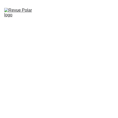
Accueil
Nos numéros
Nos dossiers
Nos interviews
A propos de nous
Soutenez la Revue